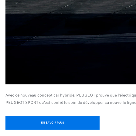
Avec ce nouveau concept car hybride, PEUGEOT prouve que l’électrique 
PEUGEOT SPORT qu’est confié le soin de développer sa nouvelle ligne de
EN SAVOIR PLUS