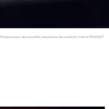
 efficience pour de nouvelles sensations de conduite. C’est à PEUGEOT