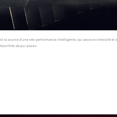
t la source d’une néo performance intelligente, qui associe intensité et
ctrifiés de pur plaisir.