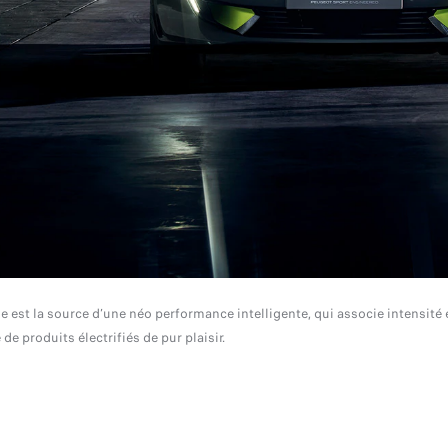
est la source d’une néo performance intelligente, qui associe intensité e
 produits électrifiés de pur plaisir.