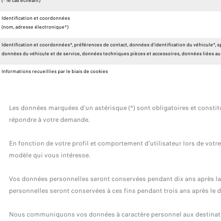
(* le cas échéant)
Identification et coordonnées
(nom, adresse électronique*)
Identification et coordonnées*, préférences de contact, données d'identification du véhicule*, sp
données du véhicule et de service, données techniques pièces et accessoires, données liées au 
Informations recueillies par le biais de cookies
Les données marquées d'un astérisque (*) sont obligatoires et consti
répondre à votre demande.
En fonction de votre profil et comportement d'utilisateur lors de votr
modèle qui vous intéresse.
Vos données personnelles seront conservées pendant dix ans après la f
personnelles seront conservées à ces fins pendant trois ans après le d
Nous communiquons vos données à caractère personnel aux destinatai