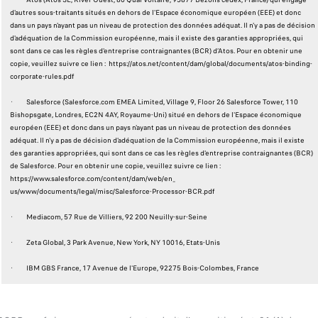
d'autres sous-traitants situés en dehors de l'Espace économique européen (EEE) et donc
dans un pays n'ayant pas un niveau de protection des données adéquat. Il n'y a pas de décision
d'adéquation de la Commission européenne, mais il existe des garanties appropriées, qui
sont dans ce cas les règles d'entreprise contraignantes (BCR) d’Atos. Pour en obtenir une
copie, veuillez suivre ce lien : https://atos.net/content/dam/global/documents/atos-binding-
corporate-rules.pdf
· Salesforce (Salesforce.com EMEA Limited, Village 9, Floor 26 Salesforce Tower, 110
Bishopsgate, Londres, EC2N 4AY, Royaume-Uni) situé en dehors de l'Espace économique
européen (EEE) et donc dans un pays n'ayant pas un niveau de protection des données
adéquat. Il n'y a pas de décision d'adéquation de la Commission européenne, mais il existe
des garanties appropriées, qui sont dans ce cas les règles d'entreprise contraignantes (BCR)
de Salesforce. Pour en obtenir une copie, veuillez suivre ce lien :
https://www.salesforce.com/content/dam/web/en_
us/www/documents/legal/misc/Salesforce-Processor-BCR.pdf
· Mediacom, 57 Rue de Villiers, 92 200 Neuilly-sur-Seine
· Zeta Global, 3 Park Avenue, New York, NY 10016, Etats-Unis
· IBM GBS France, 17 Avenue de l'Europe, 92275 Bois-Colombes, France