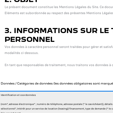
Le présent document constitue les Mentions Légales du Site. Ce documen
Eléments est subordonnée au respect des présentes Mentions Légales te
3. INFORMATIONS SUR LE
PERSONNEL
Vos données à caractère personnel seront traitées pour gérer et satis
modalités ci-dessous.
En tant que responsables de traitement, nous traitons vos données à 
Données / Catégories de données (les données obligatoires sont marqué
Identification et coordonnées
(nom*, adresse électronique* ; numéro de téléphone, adresse postale (* le cas échéant)), détail
sélectionné*, intérêt pour un service de location (leasing)/ financement, type de demande (* le c