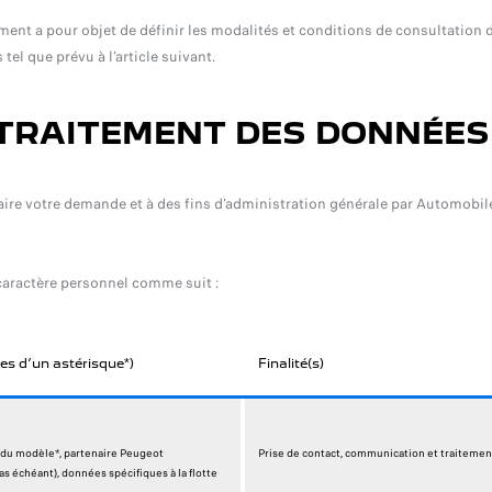
t a pour objet de définir les modalités et conditions de consultation des
l que prévu à l’article suivant.
 TRAITEMENT DES DONNÉE
faire votre demande et à des fins d'administration générale par Automobi
caractère personnel comme suit :
es d’un astérisque*)
Finalité(s)
s du modèle*, partenaire Peugeot
Prise de contact, communication et traitem
as échéant), données spécifiques à la flotte