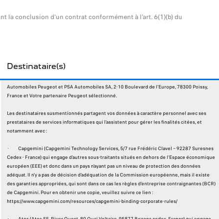
nt la conclusion d'un contrat conformément à l'art. 6(1)(b) du
Destinataire(s)
Automobiles Peugeot et PSA Automobiles SA, 2-10 Boulevard de l’Europe, 78300 Poissy,
France et Votre partenaire Peugeot sélectionné.
Les destinataires susmentionnés partagent vos données à caractère personnel avec ses
prestataires de services informatiques qui l’assistent pour gérer les finalités citées, et
notamment avec :
· Capgemini (Capgemini Technology Services, 5/7 rue Frédéric Clavel – 92287 Suresnes
Cedex - France) qui engage d'autres sous-traitants situés en dehors de l'Espace économique
européen (EEE) et donc dans un pays n'ayant pas un niveau de protection des données
adéquat. Il n'y a pas de décision d'adéquation de la Commission européenne, mais il existe
des garanties appropriées, qui sont dans ce cas les règles d'entreprise contraignantes (BCR)
de Capgemini. Pour en obtenir une copie, veuillez suivre ce lien :
https://www.capgemini.com/resources/capgemini-binding-corporate-rules/
· Atos (Atos SE, River Ouest, 80 Quai Voltaire, 95877 Bezons cedex, France) qui engage